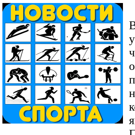
В
у
ч
о
п
н
к
я
П